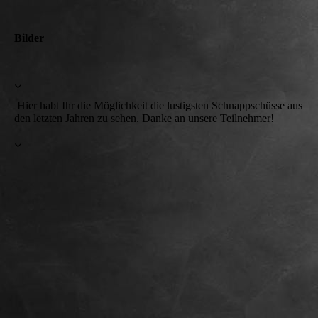
Bilder
Hier habt Ihr die Möglichkeit die lustigsten Schnappschüsse aus
den letzten Jahren zu sehen. Danke an unsere Teilnehmer!