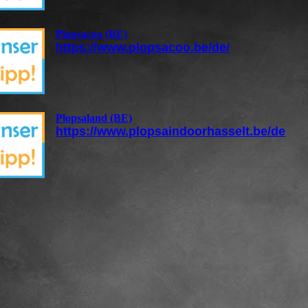
Plopsacoo (BE)
https://www.plopsacoo.be/de/
Plopsaland (BE)
https://www.plopsaindoorhasselt.be/de