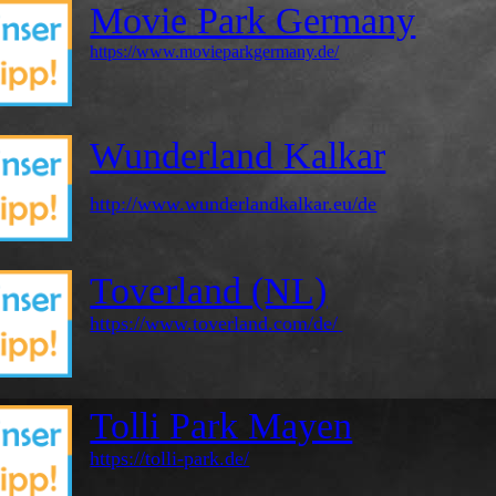
Movie Park Germany
https://www.movieparkgermany.de/
Wunderland Kalkar
http://www.wunderlandkalkar.eu/de
Toverland (NL)
https://www.toverland.com/de/
Tolli Park Mayen
https://tolli-park.de/