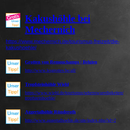
Kakushöhle bei
Mechernich
https://www.mechernich.de/tourismus-freizeit/die-
kakushoehle/
Grotten von Remouchamps | Belgien
http://www.lesgrottes.be/all/
Tropfsteinhöhle Wiehl
https://www.wiehl.de/tourismus/sehenswuerdigkeiten/
tropfsteinhoehle/
Aggertalhöhle Ründeroth
http://www.aggertalhoehle.de/site/index.php?id=2