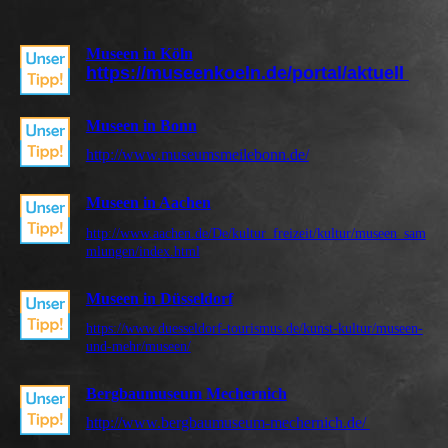
Museen in Köln
https://museenkoeln.de/portal/aktuell
Museen in Bonn
http://www.museumsmeilebonn.de/
Museen in Aachen
http://www.aachen.de/De/kultur_freizeit/kultur/museen_sam
mlungen/index.html
Museen in Düsseldorf
https://www.duesseldorf-tourismus.de/kunst-kultur/museen-
und-mehr/museen/
Bergbaumuseum Mechernich
http://www.bergbaumuseum-mechernich.de/